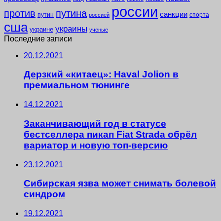
россии
против
путина
санкции
путин
спорта
россией
сша
украины
украине
ученые
Последние записи
20.12.2021
Дерзкий «китаец»: Haval Jolion в
премиальном тюнинге
14.12.2021
Заканчивающий год в статусе
бестселлера пикап Fiat Strada обрёл
вариатор и новую топ-версию
23.12.2021
Сибирская язва может снимать болевой
синдром
19.12.2021