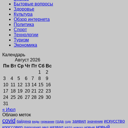
Бытовые вопросы
Здоровье
Культура
Обзор интернета
Политика
Спорт
Технологии
Туризм
Экономика
Календарь
Август 2026
Пн
Вт
Ср
Чт
Пт
Сб
Вс
1
2
3
4
5
6
7
8
9
10
11
12
13
14
15
16
17
18
19
20
21
22
23
24
25
26
27
28
29
30
31
« Июл
Облако меток
covid
заявил
искусство
года
байдена
значение
виды
германии
году
новый
кроссовер
назвал
новые
лукашенко
мид
нато
нового