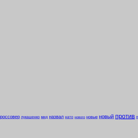
против
новый
кроссовер
назвал
новые
лукашенко
мид
нато
нового