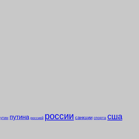
россии
сша
путина
санкции
путин
спорта
россией