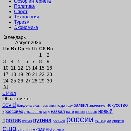
Обзор интернета
Политика
Спорт
Технологии
Туризм
Экономика
Календарь
Август 2026
Пн
Вт
Ср
Чт
Пт
Сб
Вс
1
2
3
4
5
6
7
8
9
10
11
12
13
14
15
16
17
18
19
20
21
22
23
24
25
26
27
28
29
30
31
« Июл
Облако меток
covid
заявил
искусство
года
байдена
значение
виды
германии
году
новый
кроссовер
назвал
новые
лукашенко
мид
нато
нового
россии
против
путина
санкции
путин
спорта
россией
сша
украины
украине
ученые