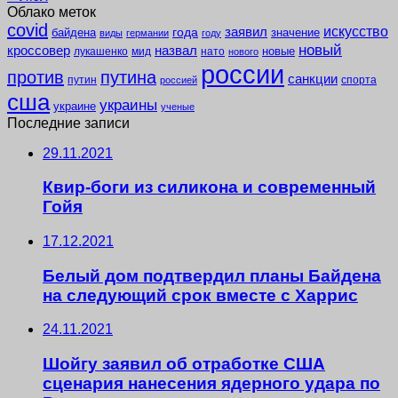
Облако меток
covid
заявил
искусство
года
байдена
значение
виды
германии
году
новый
кроссовер
назвал
новые
лукашенко
мид
нато
нового
россии
против
путина
санкции
путин
спорта
россией
сша
украины
украине
ученые
Последние записи
29.11.2021
Квир-боги из силикона и современный
Гойя
17.12.2021
Белый дом подтвердил планы Байдена
на следующий срок вместе с Харрис
24.11.2021
Шойгу заявил об отработке США
сценария нанесения ядерного удара по