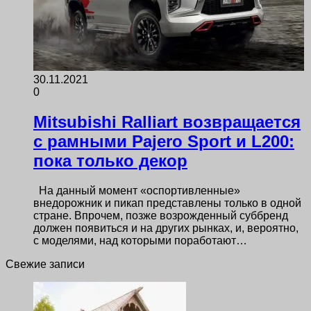
30.11.2021
0
Mitsubishi Ralliart возвращается
с рамными Pajero Sport и L200:
пока только декор
На данный момент «оспортивленные»
внедорожник и пикап представлены только в одной
стране. Впрочем, позже возрожденный суббренд
должен появиться и на других рынках, и, вероятно,
с моделями, над которыми поработают…
Свежие записи