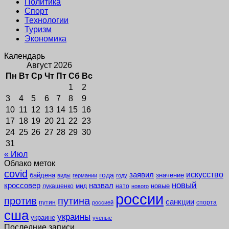
Политика
Спорт
Технологии
Туризм
Экономика
Календарь
Август 2026
Пн
Вт
Ср
Чт
Пт
Сб
Вс
1
2
3
4
5
6
7
8
9
10
11
12
13
14
15
16
17
18
19
20
21
22
23
24
25
26
27
28
29
30
31
« Июл
Облако меток
covid
заявил
искусство
года
байдена
значение
виды
германии
году
новый
кроссовер
назвал
новые
лукашенко
мид
нато
нового
россии
против
путина
санкции
путин
спорта
россией
сша
украины
украине
ученые
Последние записи