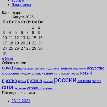
Туризм
Экономика
Календарь
Август 2026
Пн
Вт
Ср
Чт
Пт
Сб
Вс
1
2
3
4
5
6
7
8
9
10
11
12
13
14
15
16
17
18
19
20
21
22
23
24
25
26
27
28
29
30
31
« Июл
Облако меток
covid
заявил
искусство
года
байдена
значение
виды
германии
году
новый
кроссовер
назвал
новые
лукашенко
мид
нато
нового
россии
против
путина
санкции
путин
спорта
россией
сша
украины
украине
ученые
Последние записи
23.11.2021