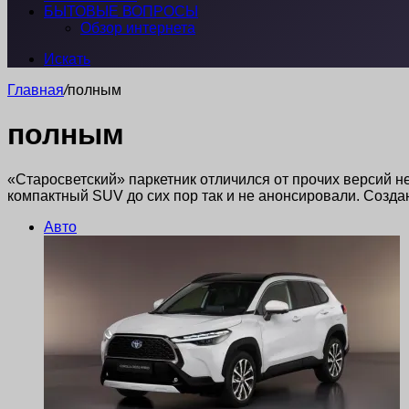
БЫТОВЫЕ ВОПРОСЫ
Обзор интернета
Искать
Главная
/
полным
полным
«Старосветский» паркетник отличился от прочих версий н
компактный SUV до сих пор так и не анонсировали. Созда
Авто