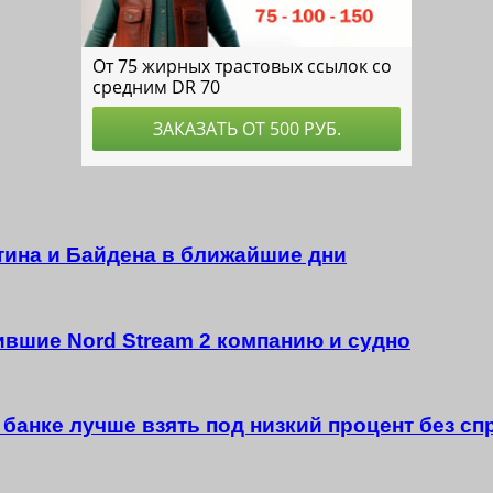
тина и Байдена в ближайшие дни
вшие Nord Stream 2 компанию и судно
 банке лучше взять под низкий процент без сп