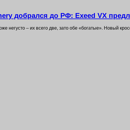
ery добрался до РФ: Exeed VX пред
же негусто – их всего две, зато обе «богатые». Новый кро