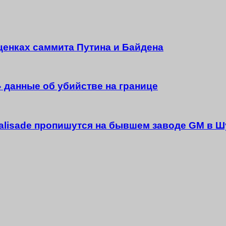
ценках саммита Путина и Байдена
данные об убийстве на границе
 Palisade пропишутся на бывшем заводе GM в 