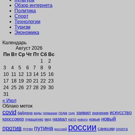
Обзор интернета
Политика
Спорт
Технологии
Туризм
Экономика
Календарь
Август 2026
Пн
Вт
Ср
Чт
Пт
Сб
Вс
1
2
3
4
5
6
7
8
9
10
11
12
13
14
15
16
17
18
19
20
21
22
23
24
25
26
27
28
29
30
31
« Июл
Облако меток
covid
заявил
искусство
года
байдена
значение
виды
германии
году
новый
кроссовер
назвал
новые
лукашенко
мид
нато
нового
россии
против
путина
санкции
путин
спорта
россией