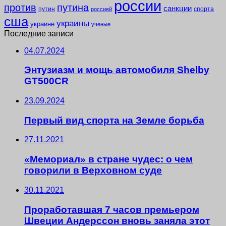
россии
против
путина
санкции
путин
спорта
россией
сша
украины
украине
ученые
Последние записи
04.07.2024
Энтузиазм и мощь автомобиля Shelby
GT500CR
23.09.2024
Первый вид спорта на Земле борьба
27.11.2021
«Мемориал» в стране чудес: о чем
говорили в Верховном суде
30.11.2021
Проработавшая 7 часов премьером
Швеции Андерссон вновь заняла этот