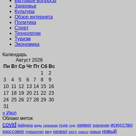
Бытовые вопросы
Здоровье
Культура
Обзор интернета
Политика
Спорт
Технологии
Туризм
Экономика
Календарь
Август 2026
Пн
Вт
Ср
Чт
Пт
Сб
Вс
1
2
3
4
5
6
7
8
9
10
11
12
13
14
15
16
17
18
19
20
21
22
23
24
25
26
27
28
29
30
31
« Июл
Облако меток
covid
заявил
искусство
года
байдена
значение
виды
германии
году
новый
кроссовер
назвал
новые
лукашенко
мид
нато
нового