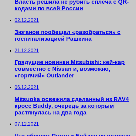
Власть решила не рубить сплеча с QR-
кодами по всей России
02.12.2021
Зюганов пообещал «разобраться» с
госпитализацией Рашкина
21.12.2021
Грядущие новинки Mitsubishi: кей-кар
совместно с Nissan и, возможно,
«горячий» Outlander
06.12.2021
Mitsuoka освежила сделанный из RAV4
кросс Buddy, очередь за которым
растянулась на два года
07.12.2021
Что обсудят Путин и Байден на встрече.