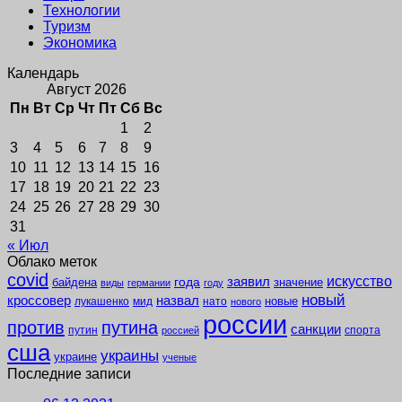
Технологии
Туризм
Экономика
Календарь
Август 2026
Пн
Вт
Ср
Чт
Пт
Сб
Вс
1
2
3
4
5
6
7
8
9
10
11
12
13
14
15
16
17
18
19
20
21
22
23
24
25
26
27
28
29
30
31
« Июл
Облако меток
covid
заявил
искусство
года
байдена
значение
виды
германии
году
новый
кроссовер
назвал
новые
лукашенко
мид
нато
нового
россии
против
путина
санкции
путин
спорта
россией
сша
украины
украине
ученые
Последние записи