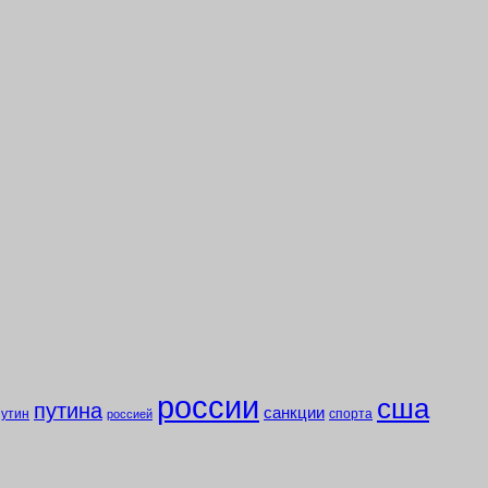
россии
сша
путина
санкции
путин
спорта
россией