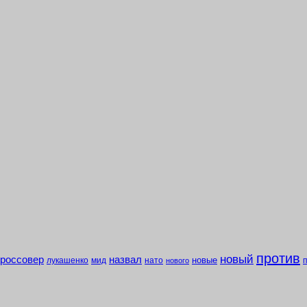
против
новый
кроссовер
назвал
новые
лукашенко
мид
нато
нового