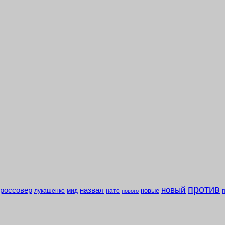
против
новый
кроссовер
назвал
новые
лукашенко
мид
нато
нового