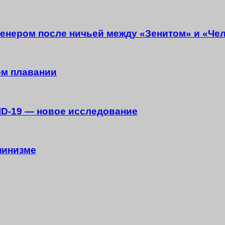
енером после ничьей между «Зенитом» и «Че
ом плавании
ID-19 — новое исследование
пинизме