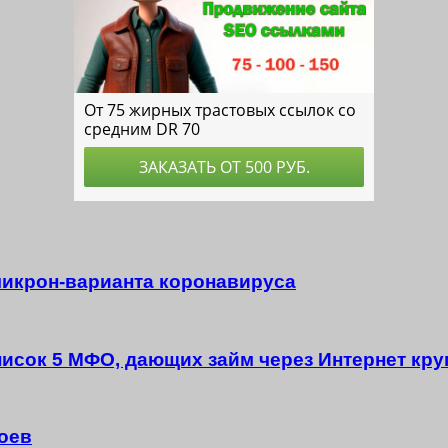
микрон-варианта коронавируса
писок 5 МФО, дающих займ через Интернет кру
оев