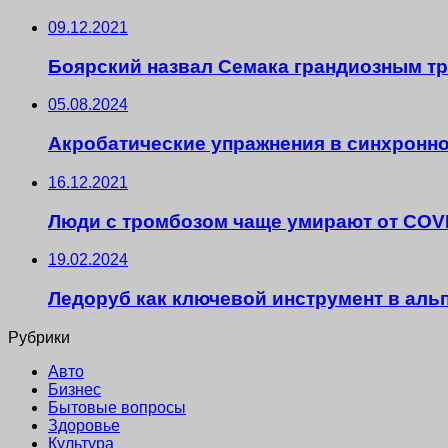
09.12.2021
Боярский назвал Семака грандиозным тр
05.08.2024
Акробатические упражнения в синхронн
16.12.2021
Люди с тромбозом чаще умирают от COV
19.02.2024
Ледоруб как ключевой инструмент в аль
Рубрики
Авто
Бизнес
Бытовые вопросы
Здоровье
Культура