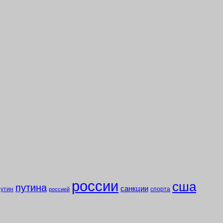
россии
сша
путина
санкции
путин
спорта
россией