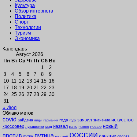
Культура
Обзор интернета
Политика
Спорт
Технологии
Туризм
Экономика
Календарь
Август 2026
Пн
Вт
Ср
Чт
Пт
Сб
Вс
1
2
3
4
5
6
7
8
9
10
11
12
13
14
15
16
17
18
19
20
21
22
23
24
25
26
27
28
29
30
31
« Июл
Облако меток
covid
заявил
искусство
года
байдена
значение
виды
германии
году
новый
кроссовер
назвал
новые
лукашенко
мид
нато
нового
россии
против
путина
санкции
путин
спорта
россией