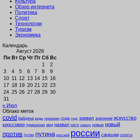
Культура
Обзор интернета
Политика
Спорт
Технологии
Туризм
Экономика
Календарь
Август 2026
Пн
Вт
Ср
Чт
Пт
Сб
Вс
1
2
3
4
5
6
7
8
9
10
11
12
13
14
15
16
17
18
19
20
21
22
23
24
25
26
27
28
29
30
31
« Июл
Облако меток
covid
заявил
искусство
года
байдена
значение
виды
германии
году
новый
кроссовер
назвал
новые
лукашенко
мид
нато
нового
россии
против
путина
санкции
путин
спорта
россией