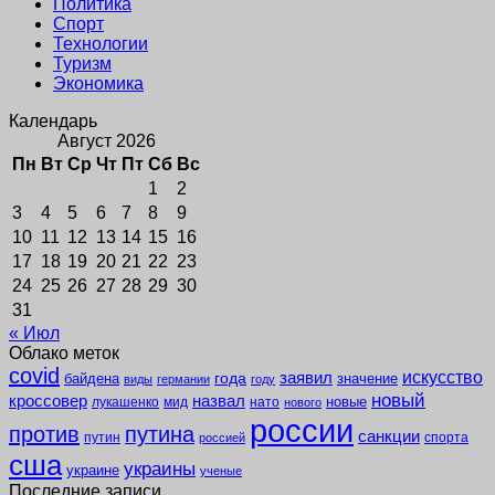
Политика
Спорт
Технологии
Туризм
Экономика
Календарь
Август 2026
Пн
Вт
Ср
Чт
Пт
Сб
Вс
1
2
3
4
5
6
7
8
9
10
11
12
13
14
15
16
17
18
19
20
21
22
23
24
25
26
27
28
29
30
31
« Июл
Облако меток
covid
заявил
искусство
года
байдена
значение
виды
германии
году
новый
кроссовер
назвал
новые
лукашенко
мид
нато
нового
россии
против
путина
санкции
путин
спорта
россией
сша
украины
украине
ученые
Последние записи